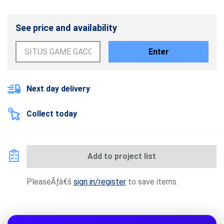
See price and availability
Enter
Next day delivery
Collect today
Add to project list
PleaseÃƒâ€š
sign in/register
to save items.