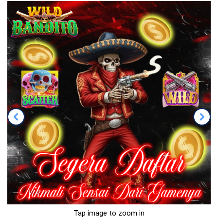
Tap image to zoom in